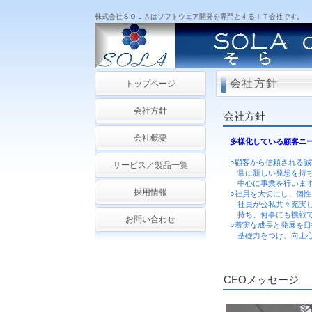
株式会社ＳＯＬＡはソフトウェア開発を専門とするＩＴ会社です。
会社方針
トップページ
会社方針
会社方針
会社概要
多様化している顧客ニ
○顧客から信頼される
サービス／製品一覧
常に新しい発想を持ち
中心に事業を行いま
採用情報
○社員を大切にし、個
社員が公私共々充実し
持ち、何事にも挑戦で
お問い合わせ
○着実な成長と発展を目
基礎力をつけ、向上心
CEOメッセージ