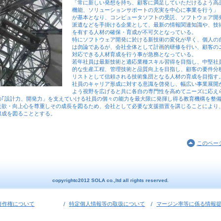
「常に新しい発想を持ち、顧客に満足していただけるよう高
機能、ソリューションサポートの充実を中心に事業を行う」
が基本となり、コンピュータソフトの受託、ソフトウェア開
派遣などを手掛ける企業として、最新の情報関連知識や、技
を有する人材の確保・育成が不可欠となっている。
特にソフトウェア開発に於ける新技術の変化が早く、個人の
は勿論であるが、会社全体として計画的研修を行い、顧客の
対応できる人材育成を行う事が急務となっている。
若年社員は最新技術と適応業種スキル習得を目指し、中堅社
的な生産工程、管理技術と品質向上を目指し、顧客の要件分
リストとして信頼される技術集団となる人材の育成を目指す
社員のキャリア形成に対する意識を啓発し、幅広い事業展開
よう視野を広げると共に各自の専門性を高めてニーズに応え
の｢設計力、開発力」を支えていける社員の個々の能力を最大限に発揮し得る教育機構を整
意欲・向上心を尊重しその成長を図るため、会社として必要な支援措置を講じることにより
醸成を図ることとする。
このペー
copyrightc2012 SOLA co.,ltd all rights reserved.
著作権について
特定個人情報等の取扱について
マージン率等に係る情報