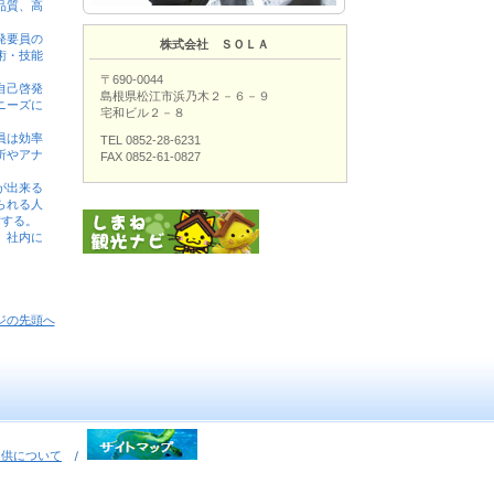
品質、高
発要員の
株式会社 ＳＯＬＡ
術・技能
〒690-0044
自己啓発
島根県松江市浜乃木２－６－９
ニーズに
宅和ビル２－８
員は効率
TEL 0852-28-6231
析やアナ
FAX 0852-61-0827
。
が出来る
られる人
備する。
、社内に
ジの先頭へ
提供について